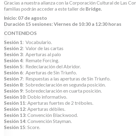
Gracias a nuestra alianza con la Corporación Cultural de Las Con
familias podrán acceder a este taller de
Bridge.
Inicio: 07 de agosto
Duración 15 sesiones: Viernes de 10:30 a 12:30 horas
CONTENIDOS
Sesión 1
: Vocabulario.
Sesión 2
: Valor de las cartas
Sesión 3
: Aperturas al palo
Sesión 4
: Remate Forcing.
Sesión 5
: Redeclaración del Abridor.
S
esión 6
: Aperturas de Sin Triunfo.
Sesión 7
: Respuestas a las aperturas de Sin Triunfo.
Sesión 8
: Sobredeclaración en segunda posición.
Sesión 9
: Sobredeclaración en cuarta posición.
Sesión 10
: Doblo informativo.
Sesión 11
: Aperturas fuertes de 2 tréboles.
Sesión 12
: Aperturas débiles.
Sesión 13
: Convención Blackwood.
Sesión 14
: Convención Stayman
.
Sesión 15
: Score
.