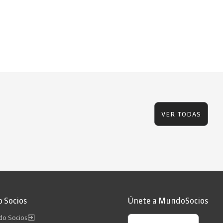
VER TODAS
 Socios
Únete a MundoSocios
ndo Socios