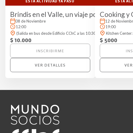
ESTA ACTIVIDAD YA PASÓ
ESTA AC
Brindis en el Valle, un viaje por Casa Bos
Cooking y 
08 de Noviembre
12 de Noviemb
12:00
19:00
(Salida en bus desde Edificio CChC a las 10:30 AM) Destino: Ex Fun
Kitchen Center:
$ 10.000
$ 5000
INSCRIBIRME
IN
VER DETALLES
VER