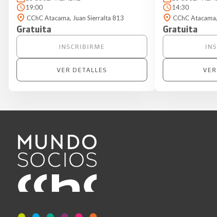
19:00
14:30
CChC Atacama, Juan Sierralta 813
CChC Atacama, 
Gratuita
Gratuita
INSCRIBIRME
IN
VER DETALLES
VER