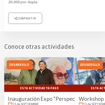
20.000 por dupla.
COMPARTIR
Conoce otras actividades
DESARROLLO
DESARROLLO
ESTA ACTIVIDAD YA PASÓ
ESTA AC
Inauguración Expo “Perspectivas a trav
Workshop A
13 de SEPTIEMBRE
13 de SEPTIEM