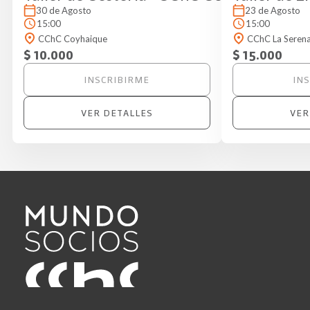
30 de Agosto
23 de Agosto
15:00
15:00
CChC Coyhaique
CChC La Seren
$ 10.000
$ 15.000
INSCRIBIRME
IN
VER DETALLES
VER