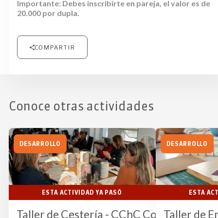
Importante: Debes inscribirte en pareja, el valor es de
20.000 por dupla.
COMPARTIR
Conoce otras actividades
DESARROLLO
DESARROLLO
ESTA ACTIVIDAD YA PASÓ
ESTA AC
Taller de Cestería - CChC Coyhaique
Taller de 