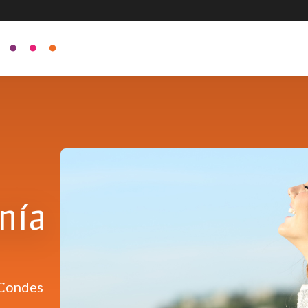
nía
 Condes