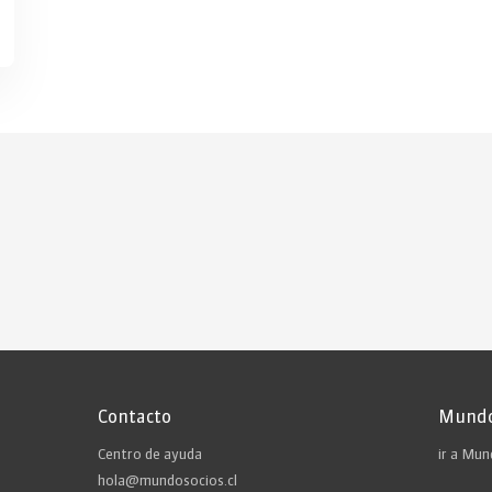
Contacto
Mundo
Centro de ayuda
ir a Mu
hola@mundosocios.cl