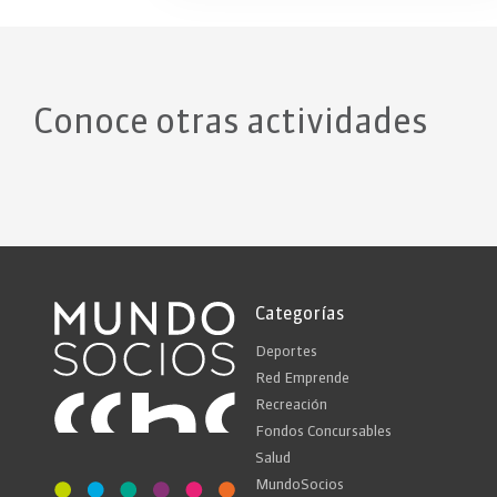
Conoce otras actividades
Categorías
Deportes
Red Emprende
Recreación
Fondos Concursables
Salud
MundoSocios