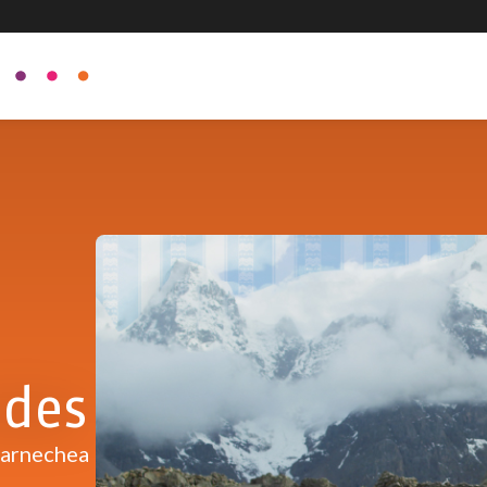
ndes
Barnechea