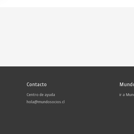
Contacto
Mundo
Centro de ayuda
ir a Mu
hola@mundosocios.cl