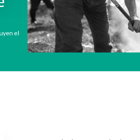
e
Copiar
uyen el