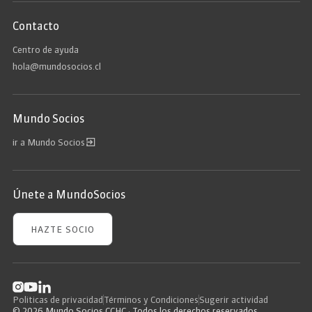
Contacto
Centro de ayuda
hola@mundosocios.cl
Mundo Socios
ir a Mundo Socios
Únete a MundoSocios
HAZTE SOCIO
Politicas de privacidad
Términos y Condiciones
Sugerir actividad
© 2026 Mundo Socios CCHC · Todos los derechos reservados