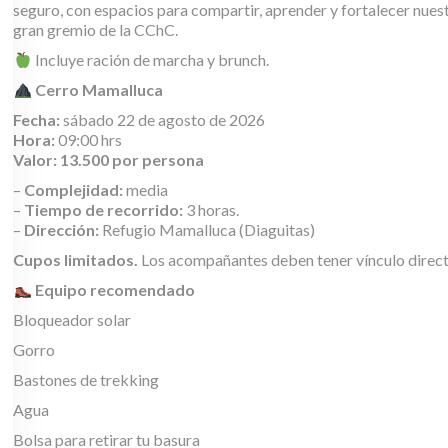
seguro, con espacios para compartir, aprender y fortalecer nues
gran gremio de la CChC.
Incluye ración de marcha y brunch.
Cerro Mamalluca
Fecha:
sábado 22 de agosto de 2026
Hora:
09:00 hrs
Valor: 13.500 por persona
–
Complejidad:
media
–
Tiempo de recorrido:
3 horas.
–
Dirección:
Refugio Mamalluca (Diaguitas)
Cupos limitados.
Los acompañantes deben tener vínculo directo
Equipo recomendado
Bloqueador solar
Gorro
Bastones de trekking
Agua
Bolsa para retirar tu basura