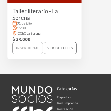
Taller literario - La
Serena
31 de julio
15:30
CChC La Serena
$ 23.000
INSCRIBIRME
VER DETALLES
Categorías
Deportes
Red Emprende
Recreación