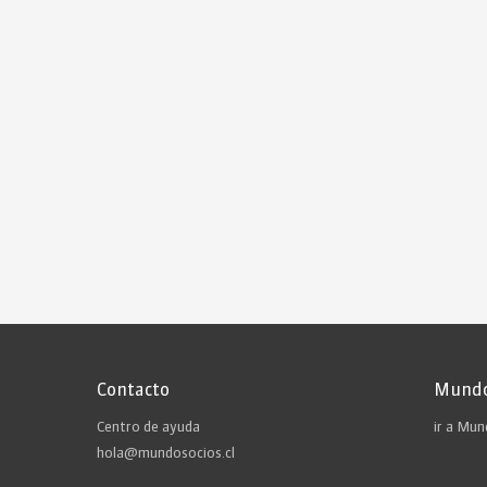
Contacto
Mundo
Centro de ayuda
ir a Mu
hola@mundosocios.cl