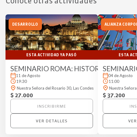
Conoce otras actividades
DESARROLLO
ALIANZA CORPO
ESTA ACTIVIDAD YA PASÓ
ESTA AC
SEMINARIO ROMA: HISTORIA, ARTE Y
SEMINARI
11 de Agosto
04 de Agosto
19:30
11:00
Nuestra Señora del Rosario 30, Las Condes
Nuestra Señora
$ 27.000
$ 37.200
INSCRIBIRME
IN
VER DETALLES
VER